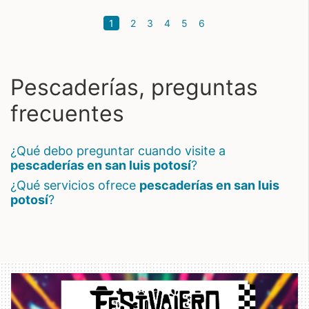
(current)
1
2
3
4
5
6
Pescaderías, preguntas
frecuentes
¿qué debo preguntar cuando visite a
pescaderías en san luis potosí
?
¿qué servicios ofrece
pescaderías en san luis
potosí
?