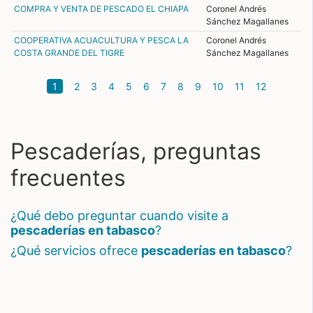
COMPRA Y VENTA DE PESCADO EL CHIAPA
Coronel Andrés
Sánchez Magallanes
COOPERATIVA ACUACULTURA Y PESCA LA
Coronel Andrés
COSTA GRANDE DEL TIGRE
Sánchez Magallanes
(current)
1
2
3
4
5
6
7
8
9
10
11
12
Pescaderías, preguntas
frecuentes
¿qué debo preguntar cuando visite a
pescaderías en tabasco
?
¿qué servicios ofrece
pescaderías en tabasco
?