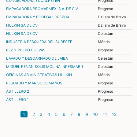
CONGELADORA YUCALPETEN
Progreso
EMPACADORA PROMARMEX, S.A. DE C.V.
Progreso
EMPACADORA Y BODEGA LOPEZCA
Dzilam de Bravo
HULKIN SA DE CV
Dzilam de Bravo
HULKIN SA DE CV
Celestún
INDUSTRIA PESQUERA DEL SURESTE
Mérida
PEZ Y PULPO CUEVAS
Progreso
LAVADO Y DESCARNADO DE JAIBA
Celestún
MIGUEL RENAN SOLIS MOLINA INPESMAR 1
Celestún
OFICINAS ADMINISTRATIVAS HULKIN
Mérida
PESCADO Y MARISCOS MAÑOS
Progreso
ASTILLERO 2
Progreso
ASTILLERO 1
Progreso
(current)
1
2
3
4
5
6
7
8
9
10
11
12