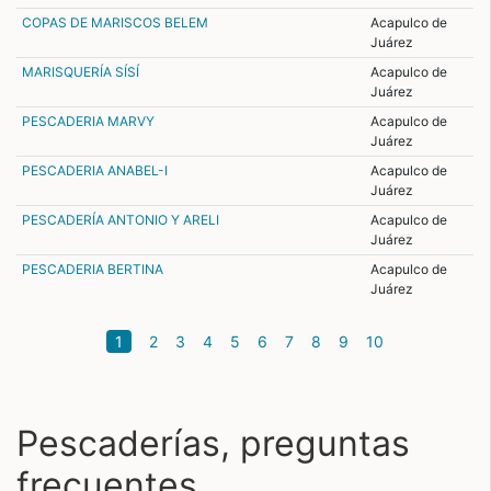
COPAS DE MARISCOS BELEM
Acapulco de
Juárez
MARISQUERÍA SÍSÍ
Acapulco de
Juárez
PESCADERIA MARVY
Acapulco de
Juárez
PESCADERIA ANABEL-I
Acapulco de
Juárez
PESCADERÍA ANTONIO Y ARELI
Acapulco de
Juárez
PESCADERIA BERTINA
Acapulco de
Juárez
(current)
1
2
3
4
5
6
7
8
9
10
Pescaderías, preguntas
frecuentes