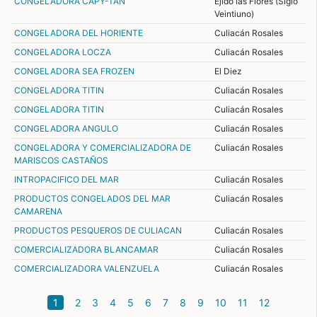
CONGELADORA CAPY-TAN
Ejido las Flores (Siglo
Veintiuno)
CONGELADORA DEL HORIENTE
Culiacán Rosales
CONGELADORA LOCZA
Culiacán Rosales
CONGELADORA SEA FROZEN
El Diez
CONGELADORA TITIN
Culiacán Rosales
CONGELADORA TITIN
Culiacán Rosales
CONGELADORA ANGULO
Culiacán Rosales
CONGELADORA Y COMERCIALIZADORA DE
Culiacán Rosales
MARISCOS CASTAÑOS
INTROPACIFICO DEL MAR
Culiacán Rosales
PRODUCTOS CONGELADOS DEL MAR
Culiacán Rosales
CAMARENA
PRODUCTOS PESQUEROS DE CULIACAN
Culiacán Rosales
COMERCIALIZADORA BLANCAMAR
Culiacán Rosales
COMERCIALIZADORA VALENZUELA
Culiacán Rosales
(current)
1
2
3
4
5
6
7
8
9
10
11
12